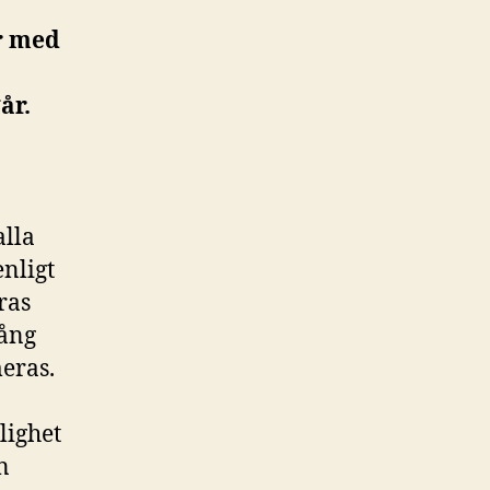
ar med
år.
alla
nligt
ras
gång
meras.
lighet
n