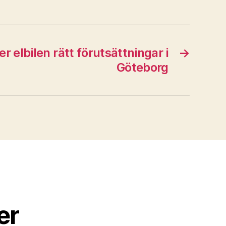
r elbilen rätt förutsättningar i
→
Göteborg
er