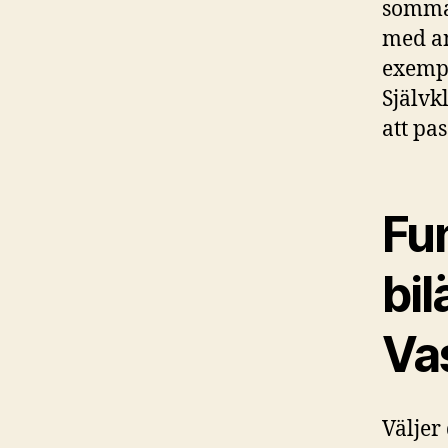
sommar
med an
exempe
Självk
att pa
Fun
bil
Va
Väljer