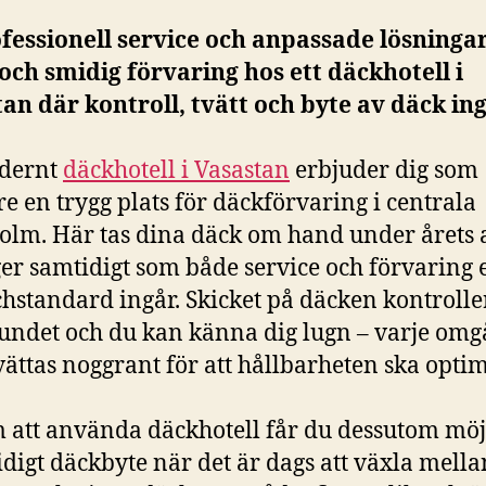
fessionell service och anpassade lösning
och smidig förvaring hos ett däckhotell i
an där kontroll, tvätt och byte av däck ing
odernt
däckhotell i Vasastan
erbjuder dig som
re en trygg plats för däckförvaring i centrala
olm. Här tas dina däck om hand under årets 
er samtidigt som både service och förvaring e
hstandard ingår. Skicket på däcken kontrolle
undet och du kan känna dig lugn – varje om
vättas noggrant för att hållbarheten ska opti
att använda däckhotell får du dessutom möj
midigt däckbyte när det är dags att växla mella