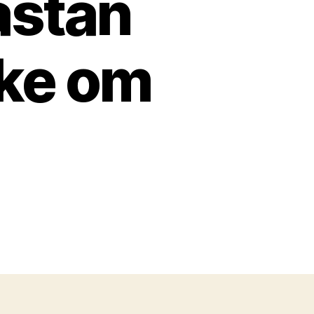
astan
ke om