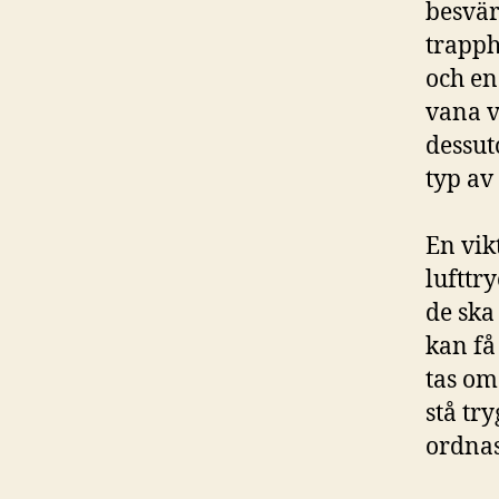
besvär
trapph
och en
vana v
dessut
typ av
En vik
lufttr
de ska
kan få
tas om
stå tr
ordnas