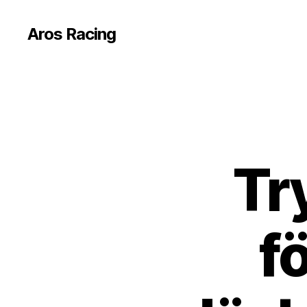
Aros Racing
Tr
f