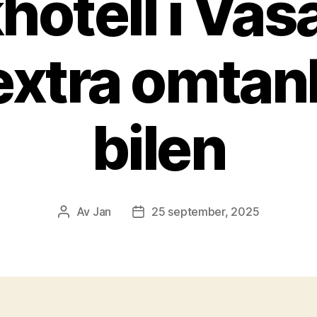
hotell i Vas
extra omtan
bilen
Av
Jan
25 september, 2025
Inläggsförfattare
Inläggsdatum