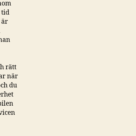
enom
 tid
 är
h
nnan
h rätt
ar när
och du
erhet
bilen
vicen