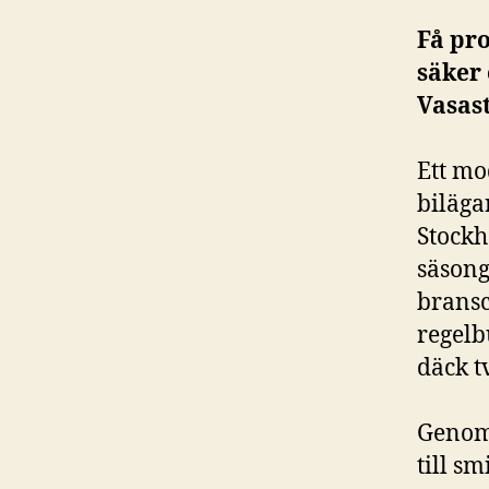
Få pro
säker 
Vasast
Ett m
biläga
Stockh
säsong
bransc
regelb
däck t
Genom 
till s