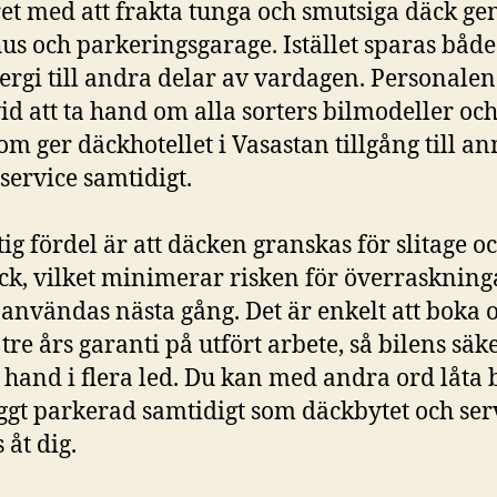
et med att frakta tunga och smutsiga däck g
us och parkeringsgarage. Istället sparas både
ergi till andra delar av vardagen. Personalen
id att ta hand om alla sorters bilmodeller oc
om ger däckhotellet i Vasastan tillgång till a
 service samtidigt.
tig fördel är att däcken granskas för slitage oc
yck, vilket minimerar risken för överraskning
 användas nästa gång. Det är enkelt att boka 
 tre års garanti på utfört arbete, så bilens säk
 hand i flera led. Du kan med andra ord låta 
yggt parkerad samtidigt som däckbytet och ser
 åt dig.