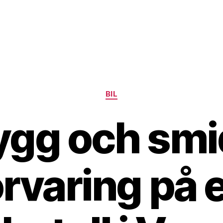
Kategorier
BIL
ygg och smi
örvaring på e