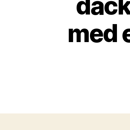
däck
med 