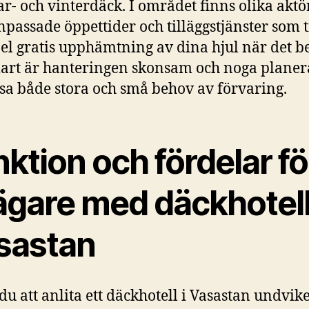
- och vinterdäck. I området finns olika aktö
passade öppettider och tilläggstjänster som t
l gratis upphämtning av dina hjul när det b
lart är hanteringen skonsam och noga planer
ssa både stora och små behov av förvaring.
ktion och fördelar fö
ägare med däckhotell
sastan
 du att anlita ett däckhotell i Vasastan undvik