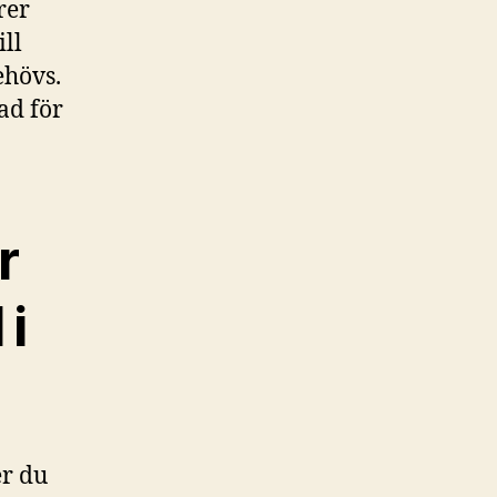
rer
ill
ehövs.
ad för
r
 i
er du