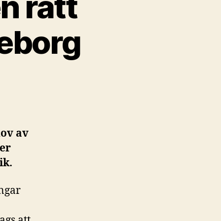
n rätt
teborg
hov av
ler
ik.
ingar
ags att