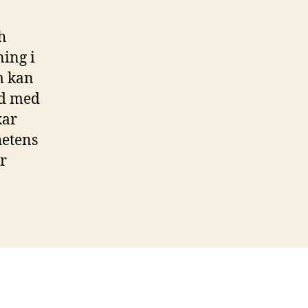
h
ing i
m kan
ad med
xar
hetens
er