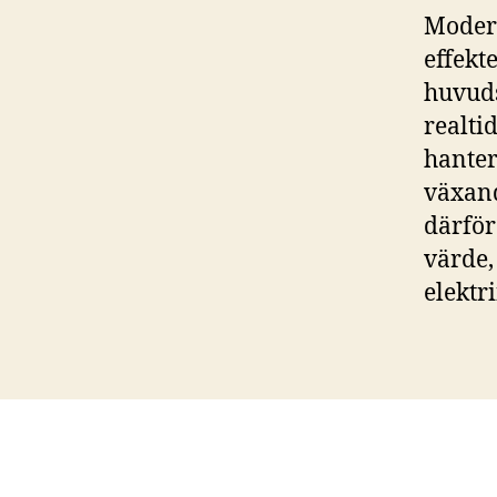
Modern
effekt
huvuds
realti
hanter
växand
därför
värde,
elektri