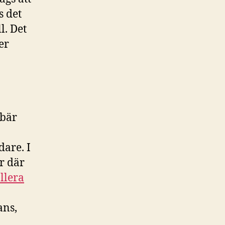
s det
l. Det
er
ebär
dare. I
r där
llera
ans,