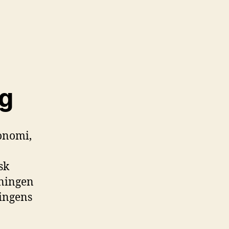
rg
konomi,
sk
eningen
ningens