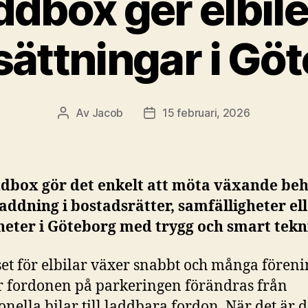
ddbox ger elbile
sättningar i Gö
Av
Jacob
15 februari, 2026
Inläggsförfattare
Inläggsdatum
ddbox gör det enkelt att möta växande be
laddning i bostadsrätter, samfälligheter el
heter i Göteborg med trygg och smart tekn
set för elbilar växer snabbt och många fören
r fordonen på parkeringen förändras från
ionella bilar till laddbara fordon. När det är d