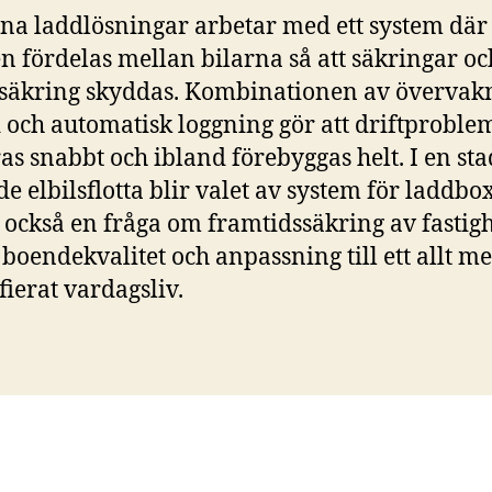
a laddlösningar arbetar med ett system där
en fördelas mellan bilarna så att säkringar oc
äkring skyddas. Kombinationen av övervakn
d och automatisk loggning gör att driftproble
as snabbt och ibland förebyggas helt. I en st
e elbilsflotta blir valet av system för laddbo
 också en fråga om framtidssäkring av fastig
 boendekvalitet och anpassning till ett allt m
fierat vardagsliv.