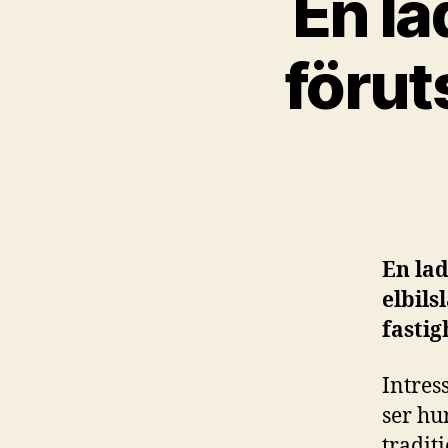
En la
förut
En la
elbils
fastig
Intres
ser hu
tradit