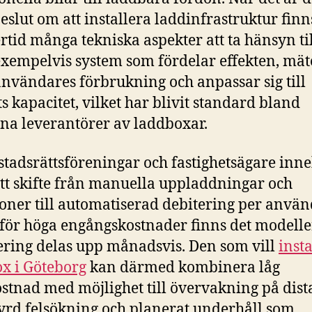
 beslut om att installera laddinfrastruktur finn
rtid många tekniska aspekter att ta hänsyn til
exempelvis system som fördelar effekten, mät
användares förbrukning och anpassar sig till
ts kapacitet, vilket har blivit standard bland
a leverantörer av laddboxar.
stadsrättsföreningar och fastighetsägare inn
ett skifte från manuella uppladdningar och
oner till automatiserad debitering per använ
t för höga engångskostnader finns det modelle
ering delas upp månadsvis. Den som vill
insta
x i Göteborg
kan därmed kombinera låg
ostnad med möjlighet till övervakning på dist
tyrd felsökning och planerat underhåll som