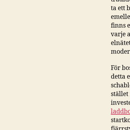
ta ett
emelle
finns 
varje 
elnäte
modern
För bo
detta 
schabl
ställe
invest
laddbo
startk
fjärrs