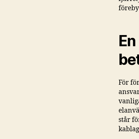
föreby
En
be
För fö
ansvar
vanlig
elanvä
står f
kablag