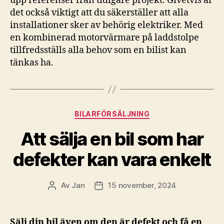
upp referenser från tidigare projekt. Givetvis är
det också viktigt att du säkerställer att alla
installationer sker av behörig elektriker. Med
en kombinerad motorvärmare på laddstolpe
tillfredsställs alla behov som en bilist kan
tänkas ha.
Kategorier
BILARFÖRSÄLJNING
Att sälja en bil som har
defekter kan vara enkelt
Av
Jan
15 november, 2024
Inläggsförfattare
Inläggsdatum
Sälj din bil även om den är defekt och få en