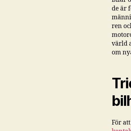
de är 
männis
ren oc
motorc
värld 
om nya
Tri
bil
För att