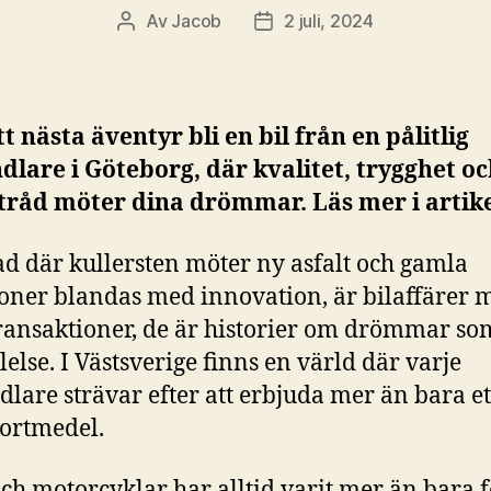
Av
Jacob
2 juli, 2024
Inläggsförfattare
Inläggsdatum
tt nästa äventyr bli en bil från en pålitlig
dlare i Göteborg, där kvalitet, trygghet o
tråd möter dina drömmar. Läs mer i artike
tad där kullersten möter ny asfalt och gamla
ioner blandas med innovation, är bilaffärer 
ransaktioner, de är historier om drömmar som
lelse. I Västsverige finns en värld där varje
dlare strävar efter att erbjuda mer än bara et
ortmedel.
och motorcyklar har alltid varit mer än bara 