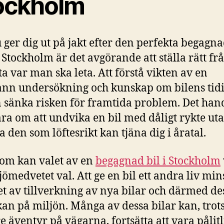
ockholm
 ger dig ut på jakt efter den perfekta begagn
i Stockholm är det avgörande att ställa rätt fr
ta var man ska leta. Att förstå vikten av en
nn undersökning och kunskap om bilens tid
n sänka risken för framtida problem. Det han
ara om att undvika en bil med dåligt rykte u
ta den som löftesrikt kan tjäna dig i åratal.
om kan valet av en
begagnad bil i Stockholm
ljömedvetet val. Att ge en bil ett andra liv mi
t av tillverkning av nya bilar och därmed de
an på miljön. Många av dessa bilar kan, trots
re äventyr på vägarna, fortsätta att vara pålit