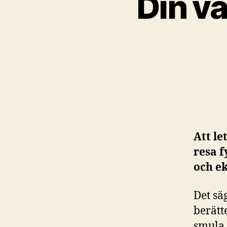
Din vä
Att le
resa f
och ek
Det sä
berätt
smula