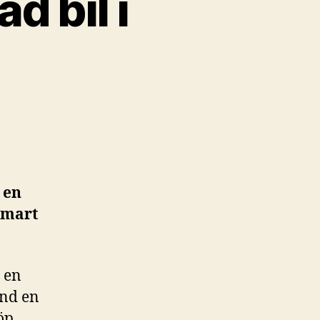
d bil i
 en
 smart
, en
and en
öp