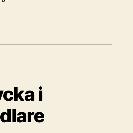
ycka i
dlare