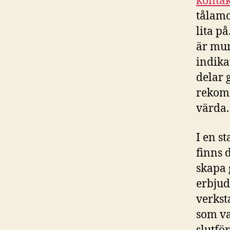
kontak
tålamo
lita p
är mun
indika
delar 
rekomm
värda.
I en s
finns 
skapa 
erbjud
verkst
som va