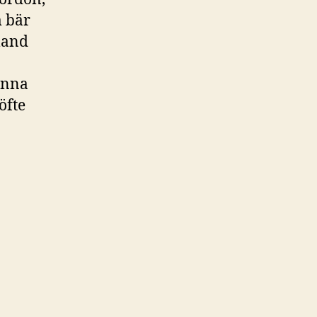
m bär
land
denna
öfte