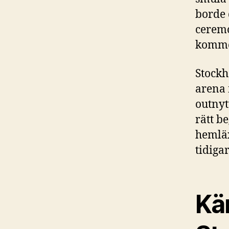
borde 
ceremo
kommer
Stockh
arena 
outnyt
rätt b
hemläx
tidiga
Kän