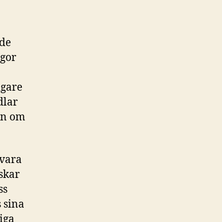
ade
ågor
igare
dlar
tan om
vara
nskar
ss
 sina
liga