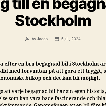
g till en begagna
Stockholm
Av
Jacob
5 juli, 2024
Inläggsförfattare
Inläggsdatum
ta efter en bra begagnad bil i Stockholm är
ylld med förväntan på att göra ett tryggt,
onomiskt bilköp och det kan bli möjligt.
gs att varje begagnad bil har sin egen historia
else som kan vara både fascinerande och ibl
 skrämmande. Genomgången av en bil före k