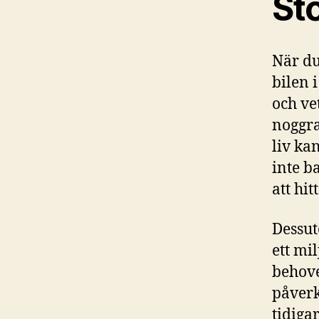
St
När du
bilen 
och ve
noggra
liv ka
inte b
att hit
Dessut
ett mi
behove
påverk
tidiga