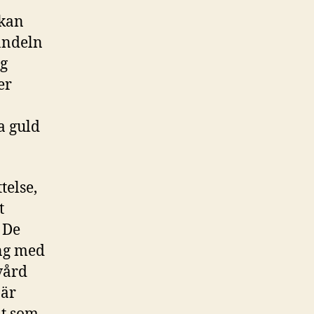
 kan
handeln
ig
er
a guld
telse,
t
. De
ing med
vård
 är