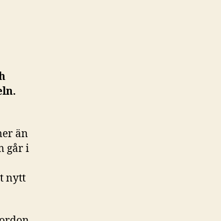
ch
ln.
mer än
 går i
t nytt
fordon,