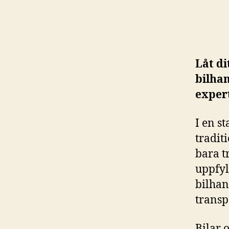
Låt di
bilhan
exper
I en s
tradit
bara t
uppfyl
bilhan
transp
Bilar 