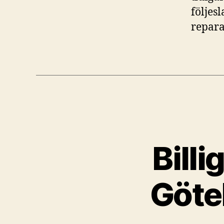
följes
repara
Billi
Göte