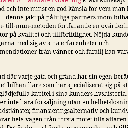
ta en bilhandlare i Göteborg
krävs kunskap,
d och inte minst en god känsla för vem man
å. I denna jakt på pålitliga partners inom bil
- till-mun-metoden fortfarande en ovärderl
tor på kvalitet och tillförlitlighet. Nöjda kund
gärna med sig av sina erfarenheter och
endationer från vänner och familj kan var
tad där varje gata och gränd har sin egen berät
det bilhandlare som har specialiserat sig på at
glädjefulla kapitel i sina kunders livshistoria
er inte bara försäljning utan en helhetslösn
adstjänster, finansieringsalternativ och kund
rar hela vägen från första mötet tills affären