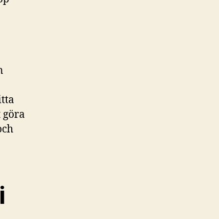
n
itta
t göra
och
i